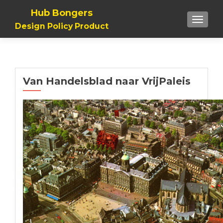
Hub Bongers
TOGGL
Design Policy Product
Van Handelsblad naar VrijPaleis